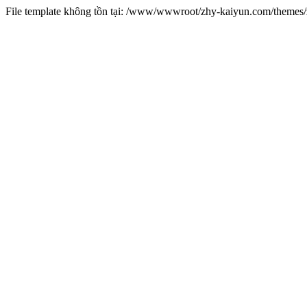
File template không tồn tại: /www/wwwroot/zhy-kaiyun.com/theme