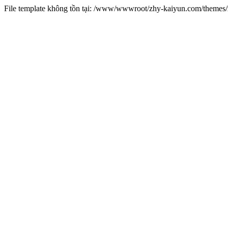
File template không tồn tại: /www/wwwroot/zhy-kaiyun.com/theme