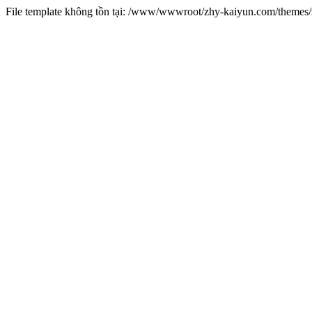
File template không tồn tại: /www/wwwroot/zhy-kaiyun.com/theme