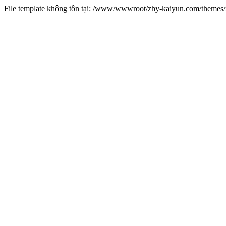
File template không tồn tại: /www/wwwroot/zhy-kaiyun.com/theme