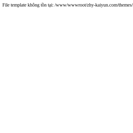
File template không tồn tại: /www/wwwroot/zhy-kaiyun.com/theme