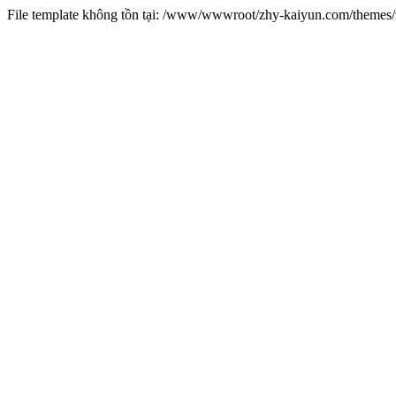
File template không tồn tại: /www/wwwroot/zhy-kaiyun.com/theme