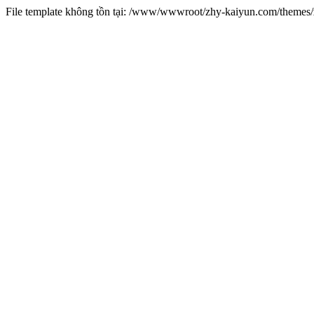
File template không tồn tại: /www/wwwroot/zhy-kaiyun.com/theme