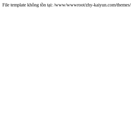
File template không tồn tại: /www/wwwroot/zhy-kaiyun.com/theme