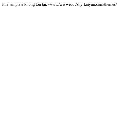
File template không tồn tại: /www/wwwroot/zhy-kaiyun.com/theme