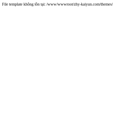
File template không tồn tại: /www/wwwroot/zhy-kaiyun.com/theme