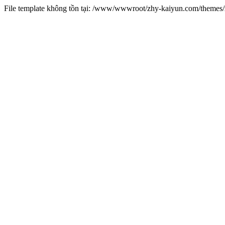
File template không tồn tại: /www/wwwroot/zhy-kaiyun.com/theme