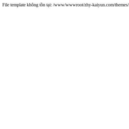
File template không tồn tại: /www/wwwroot/zhy-kaiyun.com/theme