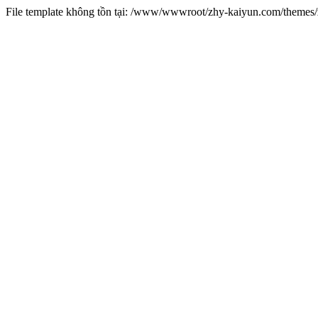
File template không tồn tại: /www/wwwroot/zhy-kaiyun.com/theme