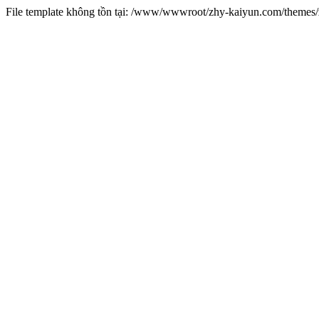
File template không tồn tại: /www/wwwroot/zhy-kaiyun.com/theme