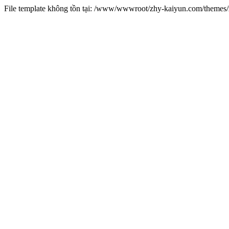
File template không tồn tại: /www/wwwroot/zhy-kaiyun.com/theme