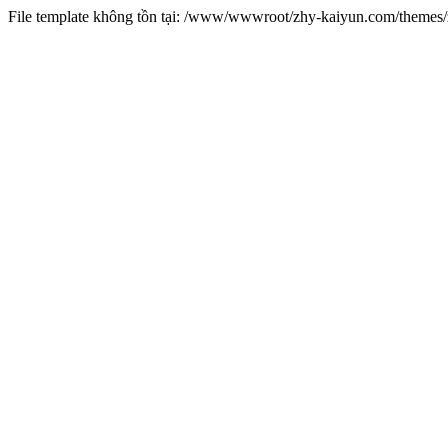
File template không tồn tại: /www/wwwroot/zhy-kaiyun.com/theme