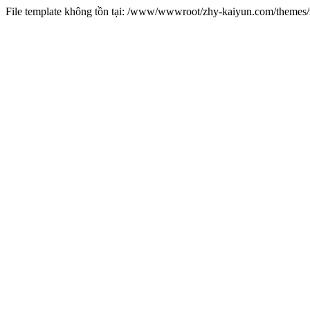
File template không tồn tại: /www/wwwroot/zhy-kaiyun.com/theme