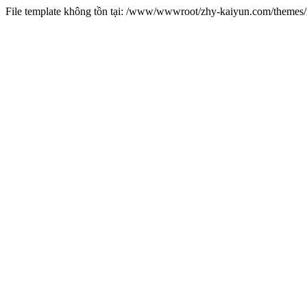
File template không tồn tại: /www/wwwroot/zhy-kaiyun.com/theme