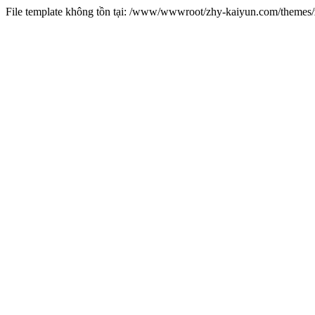
File template không tồn tại: /www/wwwroot/zhy-kaiyun.com/theme