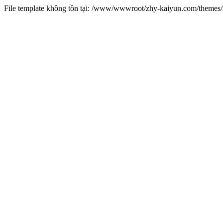
File template không tồn tại: /www/wwwroot/zhy-kaiyun.com/theme