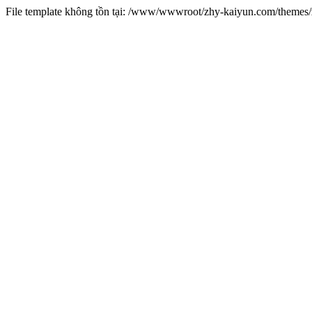
File template không tồn tại: /www/wwwroot/zhy-kaiyun.com/theme