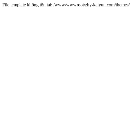
File template không tồn tại: /www/wwwroot/zhy-kaiyun.com/theme