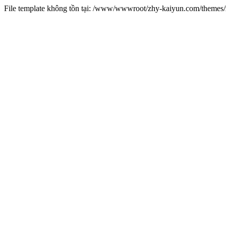
File template không tồn tại: /www/wwwroot/zhy-kaiyun.com/theme