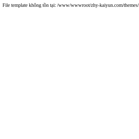
File template không tồn tại: /www/wwwroot/zhy-kaiyun.com/theme