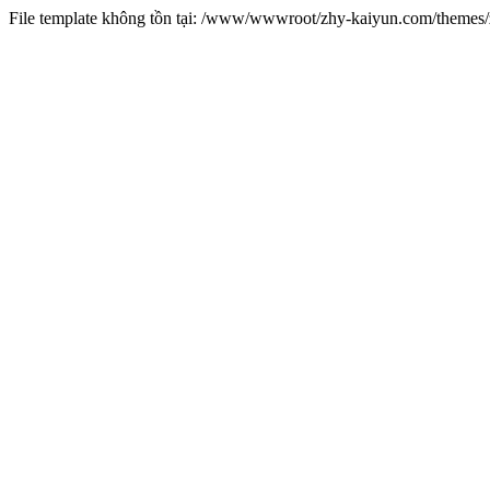
File template không tồn tại: /www/wwwroot/zhy-kaiyun.com/theme