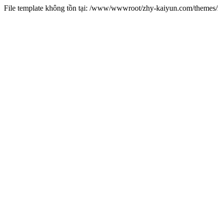
File template không tồn tại: /www/wwwroot/zhy-kaiyun.com/theme