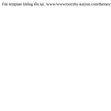
File template không tồn tại: /www/wwwroot/zhy-kaiyun.com/theme