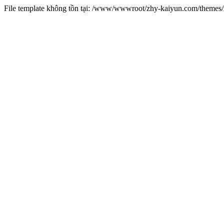
File template không tồn tại: /www/wwwroot/zhy-kaiyun.com/theme