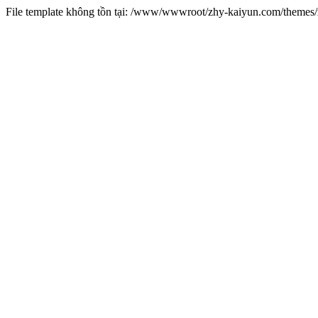
File template không tồn tại: /www/wwwroot/zhy-kaiyun.com/theme