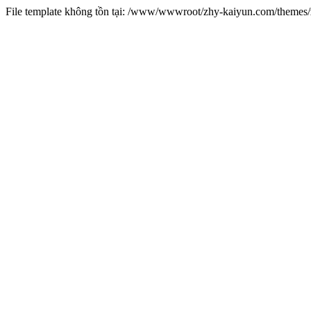
File template không tồn tại: /www/wwwroot/zhy-kaiyun.com/theme