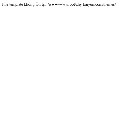
File template không tồn tại: /www/wwwroot/zhy-kaiyun.com/theme