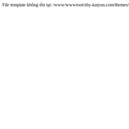
File template không tồn tại: /www/wwwroot/zhy-kaiyun.com/theme