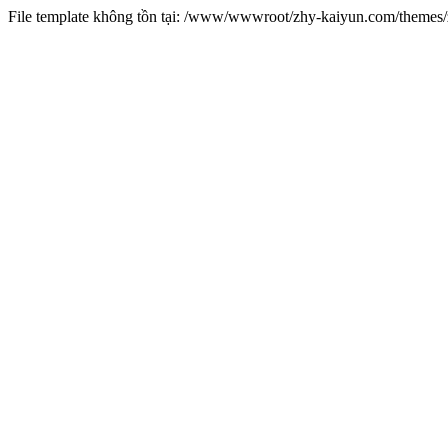
File template không tồn tại: /www/wwwroot/zhy-kaiyun.com/theme