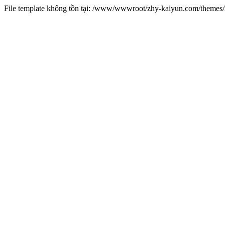
File template không tồn tại: /www/wwwroot/zhy-kaiyun.com/theme