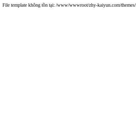
File template không tồn tại: /www/wwwroot/zhy-kaiyun.com/theme