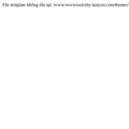
File template không tồn tại: /www/wwwroot/zhy-kaiyun.com/theme