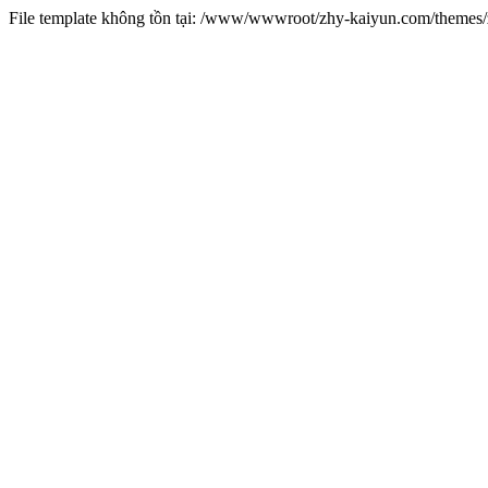
File template không tồn tại: /www/wwwroot/zhy-kaiyun.com/theme