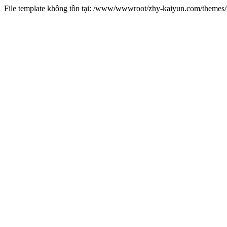
File template không tồn tại: /www/wwwroot/zhy-kaiyun.com/theme