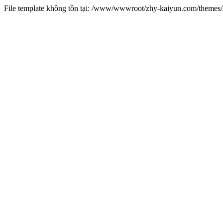
File template không tồn tại: /www/wwwroot/zhy-kaiyun.com/theme