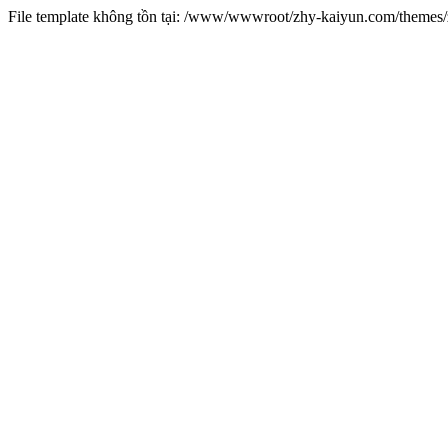
File template không tồn tại: /www/wwwroot/zhy-kaiyun.com/theme