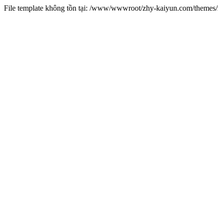
File template không tồn tại: /www/wwwroot/zhy-kaiyun.com/theme