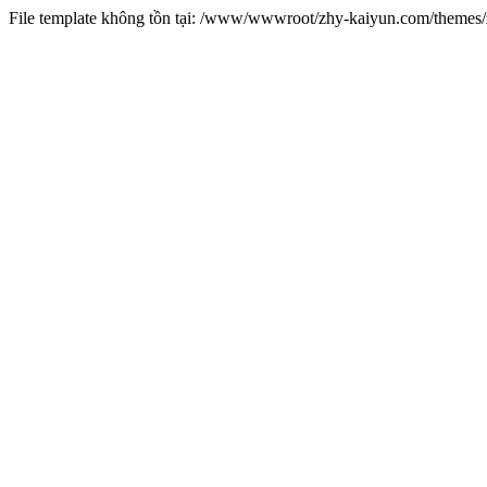
File template không tồn tại: /www/wwwroot/zhy-kaiyun.com/theme