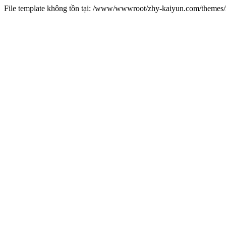
File template không tồn tại: /www/wwwroot/zhy-kaiyun.com/theme