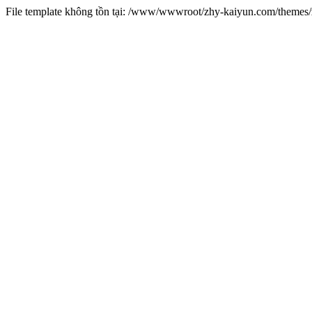
File template không tồn tại: /www/wwwroot/zhy-kaiyun.com/theme