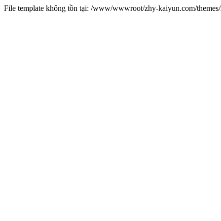
File template không tồn tại: /www/wwwroot/zhy-kaiyun.com/theme