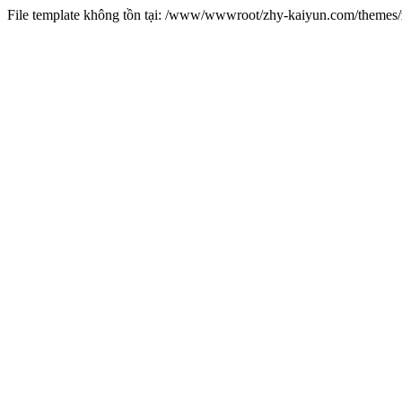
File template không tồn tại: /www/wwwroot/zhy-kaiyun.com/theme