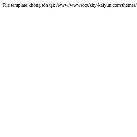
File template không tồn tại: /www/wwwroot/zhy-kaiyun.com/theme