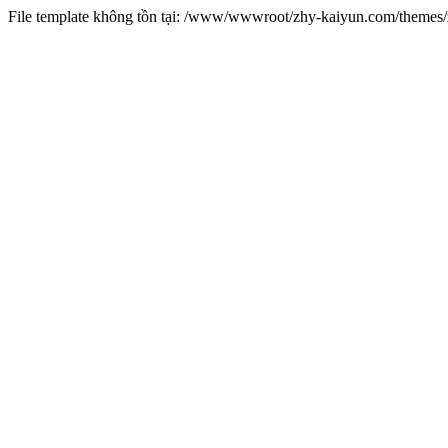
File template không tồn tại: /www/wwwroot/zhy-kaiyun.com/theme