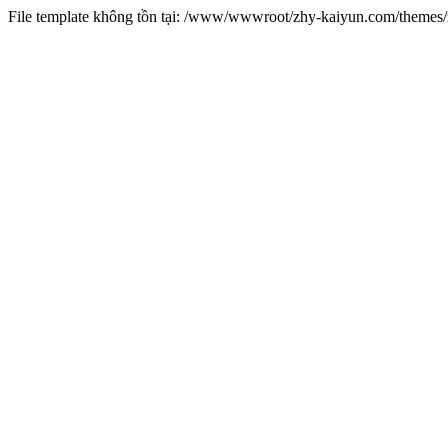
File template không tồn tại: /www/wwwroot/zhy-kaiyun.com/theme