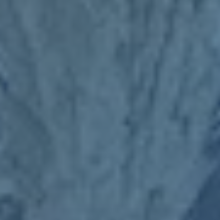
提交
关于我们