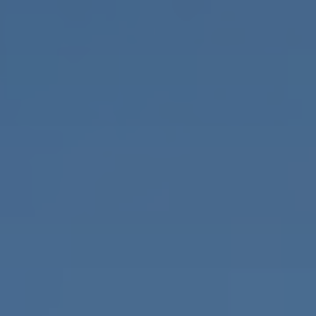
能继续以年轻中卫为核心 边后卫位置则由速度型球员担纲 中场方面
新一代攻击型中场的成熟 将使英格兰拥有更多掌控节奏的可能 而锋
线则可能保持强悍的身体对抗和冲击力 形成“技术加力量”的双重威
胁 对
法国
而言 关键在于如何完成又一轮人才挤压 他们在前锋和中场
位置上拥有恐怖的厚度 不少在豪门效力的年轻球员都有机会跻身大
名单 若主教练延续高压逼抢和快速反击理念 那么在阵容选择上 更偏
向于速度型边锋和覆盖范围极大的中场 跟2022相比 2026的法国可
能在组织端更加多样化 而在
德国
身上 阵容的重建已在欧洲杯周期中
逐步展开 预计2026年能看到更多技术型中场回归主角位置 加上一两
位具备支点能力的中锋 用来串联全队 这样的结构既能传控 又能在打
不开局面时通过高空球和二点球创造机会
南美传统强队阵容新旧交替的关键节点
谈到2026美加墨世界杯阵容分析免费 很多球迷最关心的是南美双雄
如何完成换代 对
阿根廷
来说 2022夺冠阵容中的部分核心在2026时
将来到职业生涯后段 因此最大的看点是中前场如何在保持创造力的
同时 完成代际更迭 近年来一批在欧洲五大联赛稳定出场的年轻中场