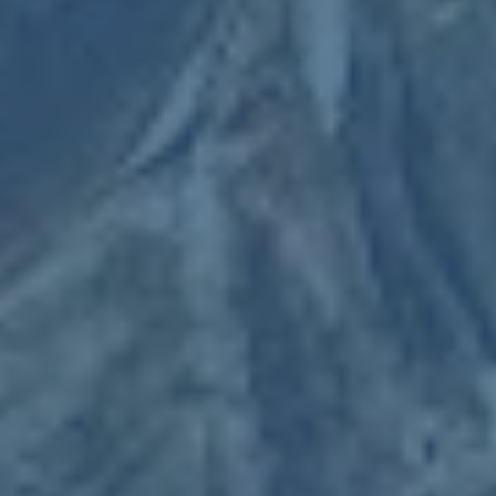
易推断出2026阵容中后防线将会年轻化 中场方面 如果球队在面对强
队时由单后腰调整为双后腰 说明教练意识到球队在防守转换环节存
在问题 因此2026世界杯很可能采用更稳健的三中场结构 在锋线 如
果原先的传统中锋逐渐被一名能回撤串联的前锋取代 整体阵容的进
攻特点就会从“边路传中加禁区制空权” 转变为“地面配合加中路渗透”
通过这种动态观察 即便没有付费数据 也能对这支球队的未来阵容形
成比较清晰的推演
从战术到名单2026阵容分析中容易被忽视的细节
做2026美加墨世界杯阵容分析免费时 很多人只关注大牌球星 却忽视
了一些可能决定比赛走向的细节 首先是多面手球员 在大名单只有二
十几人的前提下 能踢两个甚至三个位置的球员价值极高 他们可能不
是俱乐部里的绝对核心 却是世界杯中教练调整战术时的关键拼图 其
次是定位球专家 包括任意球 点球和角球主罚者 在淘汰赛一球定生死
的背景下 这些球员往往能在“看似均势”的对决里制造胜负差异 另外
门将的选拔不仅看扑救能力 还要看脚下出球是否适配球队战术 例如
偏向后场控球组织的球队 往往更愿意启用脚下技术好的门将 哪怕他