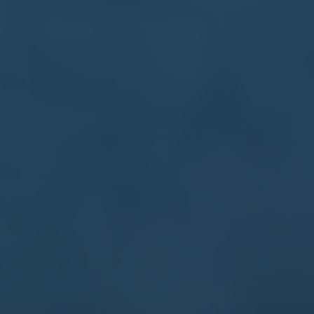
开云（Kaiyun）是一款集体育赛事、互动娱乐于一体的专业平台，
致力于为用户提供丰富的体育体验。在开...
友情链接
友情链接
栏目导航
网站首页