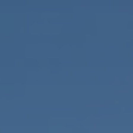
欧洲传统豪门潜在阵容框架解析
在2026美加墨世界杯阵容分析免费内容中 欧洲豪门永远是讨论焦点
以
英格兰
为例 2022年那批主力在2026年大多处于黄金年龄 防线可