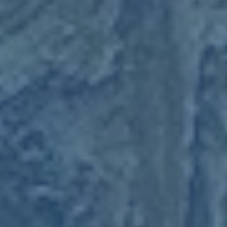
的传统门线守护能力只是中上水平 这些微妙取舍都会直接决定最终
的26人名单布局
利用免费阵容分析提升观赛体验的方式
对普通球迷而言 关注“2026美加墨世界杯阵容分析免费”并不仅仅是
为了预测名单 更重要的是在观赛过程中 享受分析和印证的乐趣 在小
组赛期间 你可以对照赛前自己做的阵容推演 看哪些球员的表现符合
预期 哪些战术选择与之前观察到的友谊赛思路相呼应 在淘汰赛阶段
则可以重点关注阵容轮换和伤病替补 看教练如何在有限名单中寻找
新的组合方式 当你能从这些细节中读出逻辑和趋势 每一场比赛就不
仅是结果的输赢 也是一堂生动的战术和阵容课 这也是免费阵容分析
真正的价值所在
分享至