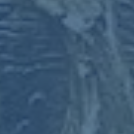
许多球迷担心阵容分析需要大量专业数据和付费工具 其实在2026美
加墨世界杯阵容分析免费视角下 合理利用公开资源就很够用 首先是
各国足协官网和官方社交账号 经常公布最新国家队大名单 热身赛和
预选赛的出场情况 这些都是判断主教练信任度的一手资料 其次是主
流体育媒体和数据网站 提供球员俱乐部表现 包括出场时间 进球 助攻
抢断成功率等 通过简单对比 就可以看出哪些球员在同位置上的竞争
力更强 最后是视频集锦和战术分析节目 通过多看几场友谊赛与正式
比赛 观察球员在不同战术体系中的表现 你完全可以在不花任何费用
的前提下 自己做出对2026世界杯阵容的基本判断
以某支欧洲强队为例的阵容推演案例
为了让“2026美加墨世界杯阵容分析免费”不只停留在概念层面 我们
可以做一个简化案例 假设一支欧洲强队在2022年以4 3 3阵型为主 其
中中后卫两人年龄接近30 边后卫偏向进攻型 中场是单后腰加双8号
位 前场三人组包括一名传统中锋和两名内切边锋 进入2026周期后
通过观察国家队友谊赛名单 你会发现教练开始频繁召入几位年轻中
卫 而老将的出场时间逐渐减少 结合他们在俱乐部的伤病和表现 很容